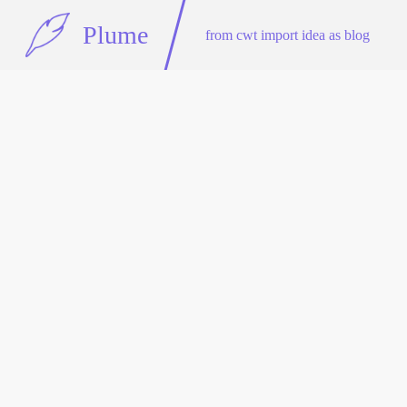
Plume
from cwt import idea as blog