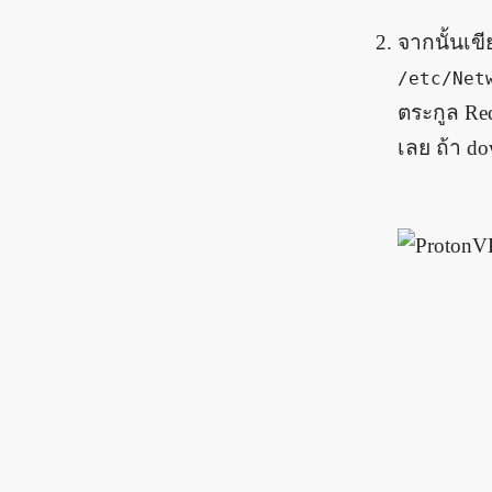
จากนั้นเขี
/etc/Net
ตระกูล Red
เลย ถ้า do
IPv6
Network