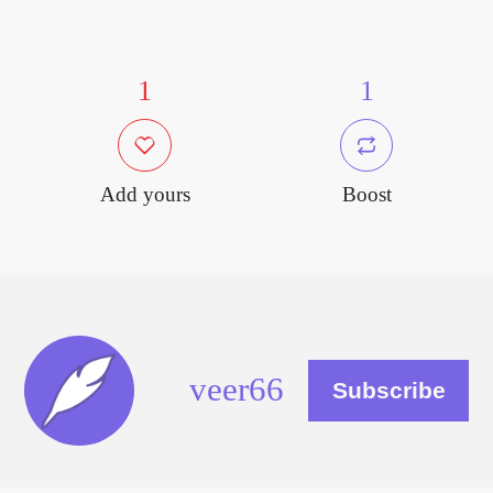
1
1
Add yours
Boost
veer66