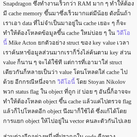
Snapdragon ซึ่งทำงานเร็วกว่า RAM มาก ๆ ทำให้ต้อง
มี cache memory ขึ้นมาซึ่งเร็วมากแต่มีน้อย ดังนั้นถ้า
เราเอา data ที่ไม่จำเป็นมาอยู่ใน cache เยอะ ๆ ก็จะ
ทำให้ต้องโหลดข้อมูลขึ้น cache ใหม่บ่อย ๆ ใน
วิดีโอ
นี้
Mike Acton ยกตัวอย่าง struct ของ key value เวลา
เราค้นหาข้อมูลส่วนมากเราก็วิ่งไล่ค้นตาม key ส่วน
value ก็นาน ๆ จะได้ใช้ที แต่การที่เอามาใส่ struct
เดียวกันก็หลายเป็นว่า value โดนโหลดใส่ cache ไป
ด้วย อีกกรณีหนึ่งจาก
วิดีโอนี้
โดย Stoyan Nikolov
พวก status flag ใน object ที่ถูก if บ่อย ๆ อันนี้ก็อาจจะ
ทำให้ต้องโหลด object ขึ้น cache แล้วแค่ไปตรวจ flag
แล้วก็ไปโหลดอีก object นึงมาก็ใช้ได้ ซึ่งแก้ได้โดย
การแยก object ให้ไปอยู่ใน vector คนละตัวกันไปเลย
ส่วนต่างอีกอย่างหนึ่งที่ปรากฎใน code คือทาง